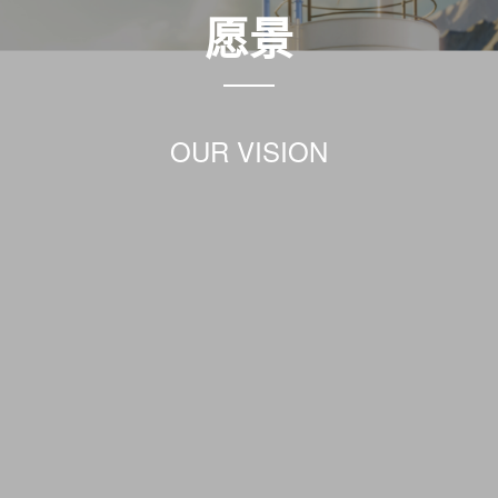
愿景
OUR VISION