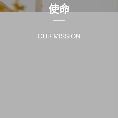
使命
OUR MISSION